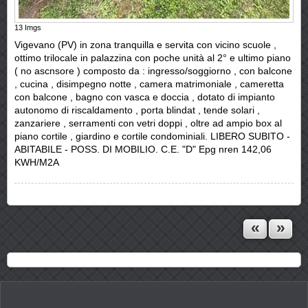
13
Imgs
Vigevano (PV) in zona tranquilla e servita con vicino scuole ,
ottimo trilocale in palazzina con poche unità al 2° e ultimo piano
( no ascnsore ) composto da : ingresso/soggiorno , con balcone
, cucina , disimpegno notte , camera matrimoniale , cameretta
con balcone , bagno con vasca e doccia , dotato di impianto
autonomo di riscaldamento , porta blindat , tende solari ,
zanzariere , serramenti con vetri doppi , oltre ad ampio box al
piano cortile , giardino e cortile condominiali. LIBERO SUBITO -
ABITABILE - POSS. DI MOBILIO. C.E. "D" Epg nren 142,06
KWH/M2A
«
»