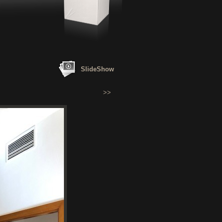
SlideShow
>>