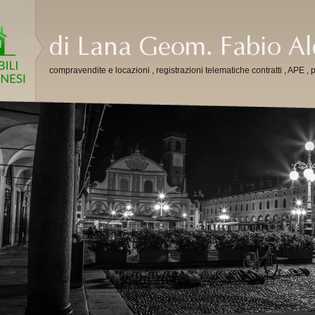
compravendite e locazioni , registrazioni telematiche contratti , APE , p