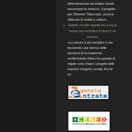
determinazione ad andare avanti
nonostante le minacce. Il progetto
per l’Einstein Telescope, ossia la
sfida per lo studio e cattura...
Bettelli: «Ordini ripartiti con il via ai
bonus ma escludere il cloud è un
errore»
«La misura è più semplice e sta
favorendo una ripresa delle
decisioni di investimento,
confermando l’idea che quando le
regole sono chiare i progetti delle
imprese vengono avviati. Anche
se...