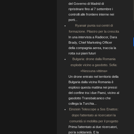
del Governo di Madrid di
ripristinare fino al 7 settembre i
controlli alle frontiere interne nei
porti...
Ryanair punta sui centri di
formazione. Pilastro per la crescita
In una intervista a Radiocor, Dara
Brady, Chief Marketing Officer
della compagnia aerea, traccia la
rotta sui piani futuri
Bulgaria: drone dalla Romania
esplode vicino a gasdotto. Sofia:
«Nessuna vittima»
Un drone entrato nel territorio della
Bulgaria dalla vicina Romania è
esploso questa mattina nei pressi
del confine tra i due Paesi, vicino al
gasdotto Transbalcanico che
collega la Turchia...
Einstein Telescope a Sos Enattos:
dopo l’attentato ai ricercatori la
comunità si mobilita per il progetto
Prima l’attentato ai due ricercatori,
poi la solidarietà. E la