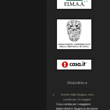
IlSole24Ore.it
Scontro Italia-Spagna, cosa
cambia per chi viaggia?
Cosa cambia per i viaggiatori
italiani diretti in Spagna la decisione