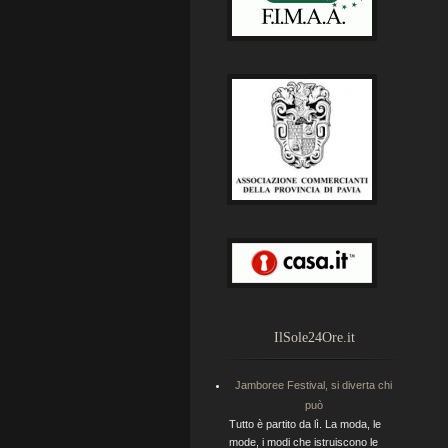
IlSole24Ore.it
Jamboree Festival, si diverta chi
può
Tutto è partito da lì. La moda, le
mode, i modi che istruiscono le