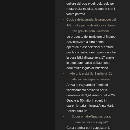
culture del pop e del rock, solo per
restare alla musica, nascono con il
vento portato...
Codice della strada, le proposte del
Mit: multe per limiti velocità in base
alla gravità della violazione
Le proposte del ministero di Matteo
Salvini inviate a oltre cento
operatori e associazioni di settore
per la consultazione. Spunta anche
la possibilità di patente a 17 anni e
lo stop automatico dell’aumento
delle multe legato all’inflazione
Alle università 9,41 miliardi: 31
atenei guadagnano risorse
Arriva al traguardo il Fondo di
finanziamento ordinario per le
università da 9,41 miliardi nel 2026.
Grazie ai 50 milioni reperiti in
extremis dalla ministra Anna Maria
Bernini oltre un...
Scontro Italia-Spagna, cosa
cambia per chi viaggia?
Cosa cambia per i viaggiatori la