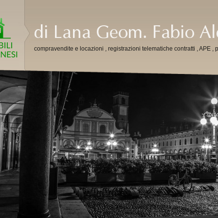
compravendite e locazioni , registrazioni telematiche contratti , APE , p